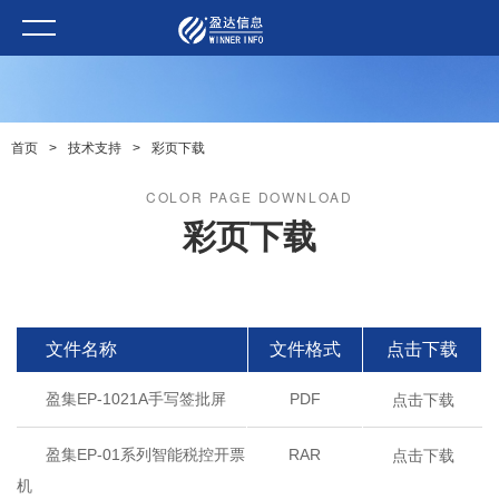
首页
>
技术支持
>
彩页下载
COLOR PAGE DOWNLOAD
彩页下载
文件名称
文件格式
点击下载
点击下载
盈集EP-1021A手写签批屏
PDF
点击下载
盈集EP-01系列智能税控开票
RAR
机