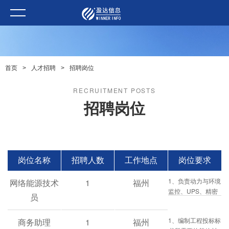
首页
>
人才招聘
>
招聘岗位
RECRUITMENT POSTS
招聘岗位
岗位名称
招聘人数
工作地点
岗位要求
1、负责动力与环境
网络能源技术
1
福州
监控、UPS、精密
员
空调、配电等的施
工和管理； 2、负
1、编制工程投标标
商务助理
1
福州
责控制工程进度、