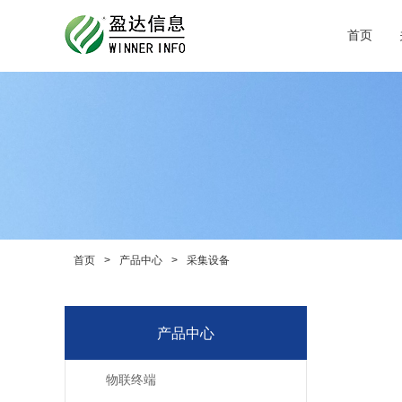
首页
博鱼平台
首页
>
产品中心
>
采集设备
产品中心
物联终端