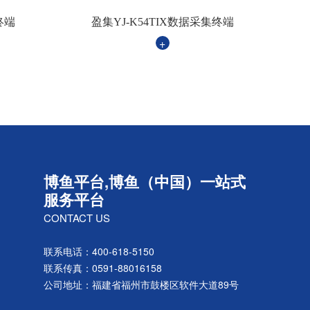
终端
盈集YJ-K54TIX数据采集终端
+
博鱼平台,博鱼（中国）一站式
服务平台
CONTACT US
联系电话：400-618-5150
联系传真：0591-88016158
公司地址：福建省福州市鼓楼区软件大道89号