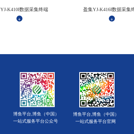
YJ-K410I数据采集终端
盈集YJ-K416I数据采集
+
+
博鱼平台,博鱼（中国）
博鱼平台,博鱼（中国）
一站式服务平台公众号
一站式服务平台官网