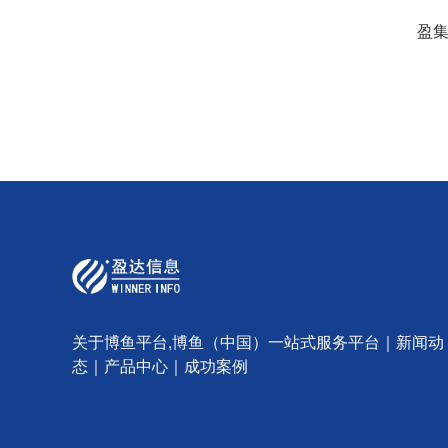
盈集
关于博鱼平台,博鱼（中国）一站式服务平台
｜
新闻动
态
｜
产品中心
｜
成功案例