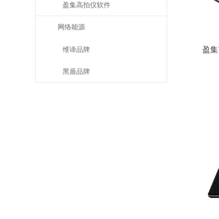
盈集高拍仪软件
网络能源
维谛品牌
盈集
黑盾品牌