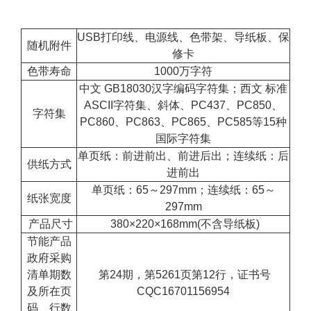
USB打印线、电源线、色带架、导纸板、保
随机附件
修卡
色带寿命
1000万字符
中文 GB18030汉字编码字符集；西文 标准
ASCII字符集、斜体、PC437、PC850、
字符集
PC860、PC863、PC865、PC585等15种
国际字符集
单页纸：前进前出、前进后出；连续纸：后
供纸方式
进前出
单页纸：65～297mm；连续纸：65～
纸张宽度
297mm
产品尺寸
380×220×168mm(不含导纸板)
节能产品
政府采购
清单期数
第24期，第5261页第12行，证书号
及所在页
CQC16701156954
码、行数